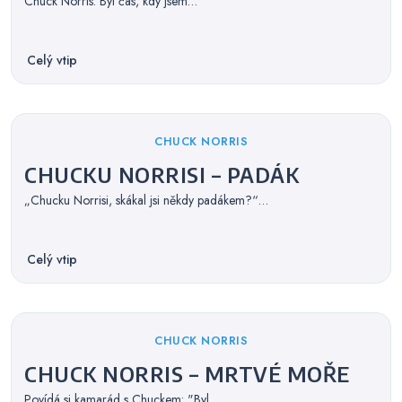
Chuck Norris: Byl čas, kdy jsem…
Celý vtip
Categories
CHUCK NORRIS
CHUCKU NORRISI – PADÁK
„Chucku Norrisi, skákal jsi někdy padákem?“…
Celý vtip
Categories
CHUCK NORRIS
CHUCK NORRIS – MRTVÉ MOŘE
Povídá si kamarád s Chuckem: "Byl…