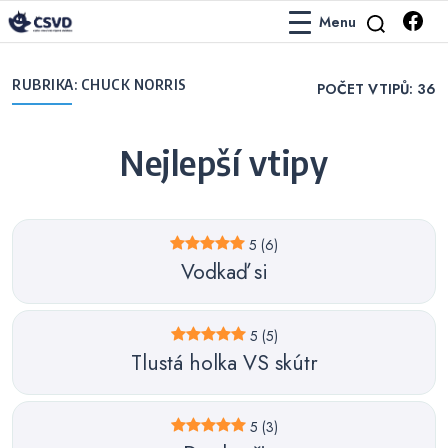
Menu
Česko-Slovenská Vtipová Databáze
ČSVD Vtipy
RUBRIKA:
CHUCK NORRIS
POČET VTIPŮ:
36
Nejlepší vtipy
5
(6)
Vodkaď si
5
(5)
Tlustá holka VS skútr
5
(3)