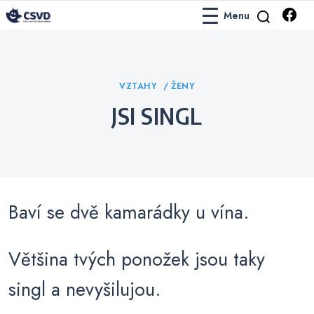
Menu
Česko-Slovenská Vtipová Databáze
ČSVD Vtipy
Categories
VZTAHY
ŽENY
JSI SINGL
Baví se dvě kamarádky u vína.
Většina tvých ponožek jsou taky
singl a nevyšilujou.