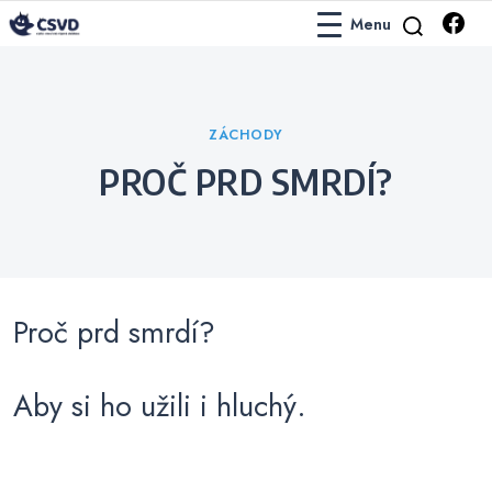
Menu
Česko-Slovenská Vtipová Databáze
ČSVD Vtipy
Categories
ZÁCHODY
PROČ PRD SMRDÍ?
Proč prd smrdí?
Aby si ho užili i hluchý.