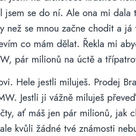
l jsem se do ní. Ale ona mi dala t
 než se mnou začne chodit a já 
evím co mám dělat. Řekla mi aby
, pár milionů na úctě a třípatr
vi. Hele jestli miluješ. Prodej Br
MW. Jestli ji vážně miluješ převe
účty, ať máš jen pár milionů, jak 
ale kvůli žádné tvé známosti neb