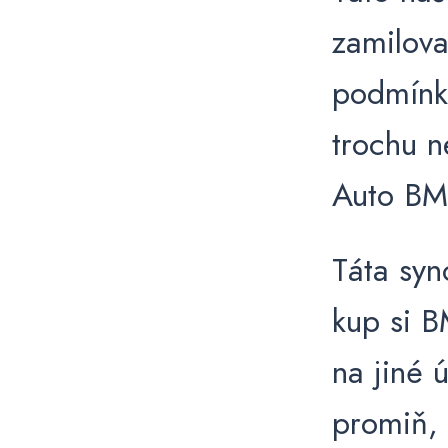
zamilova
podmínky
trochu n
Auto BMW
Táta syno
kup si B
na jiné 
promiň, 