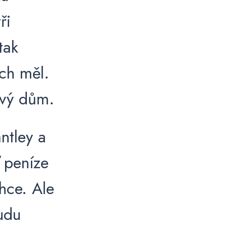
ři
tak
ch měl.
ový dům.
antley a
ď peníze
chce. Ale
udu