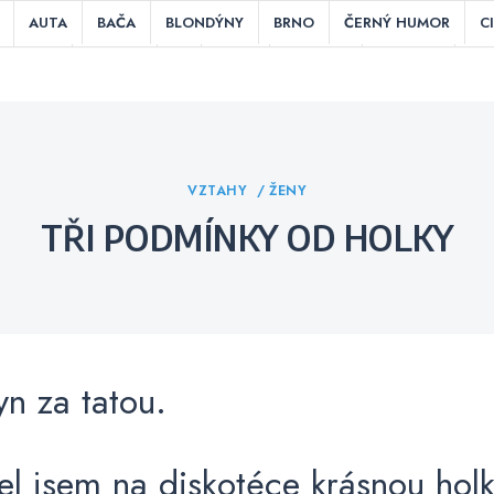
AUTA
BAČA
BLONDÝNY
BRNO
ČERNÝ HUMOR
C
HRY
INDIÁNI
IT
JÍDLO
KOUŘENÍ
KUCHAŘI
LÁ
ITIKA
POSLEDNÍ SLOVA PŘED SMRTÍ
PRÁCE
PRAHA
RES
TEPLOUŠI
ÚCHYLNÉ / NECHUTNÉ
V BARU
V KEMPU
V
Categories
VZTAHY
ŽENY
TŘI PODMÍNKY OD HOLKY
yn za tatou.
el jsem na diskotéce krásnou hol