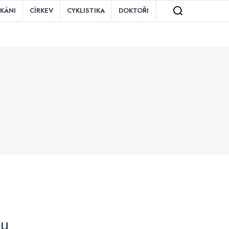
IKÁNI
CÍRKEV
CYKLISTIKA
DOKTOŘI
ZNĚ
MAFIE
MOTORKY
OBCHOD
TAURACE
ROZDÍLY
RYBÁŘI
SEX
ĚZENÍ
VIETNAMCI
VÍNO
VLAK
ku