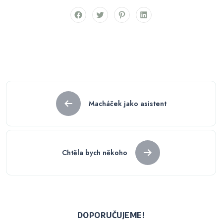
Navigace
Macháček jako asistent
pro
příspěvek
Chtěla bych někoho
DOPORUČUJEME!