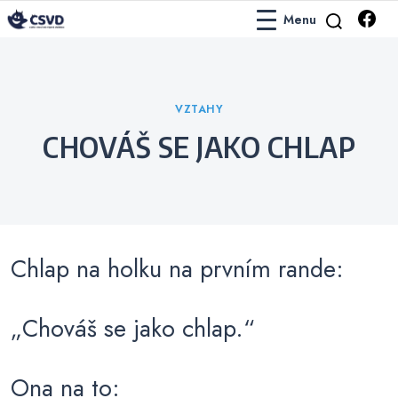
Menu
Česko-Slovenská Vtipová Databáze
ČSVD Vtipy
Categories
VZTAHY
CHOVÁŠ SE JAKO CHLAP
Chlap na holku na prvním rande:
„Chováš se jako chlap.“
Ona na to: