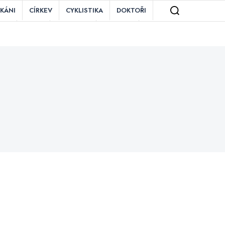
IKÁNI
CÍRKEV
CYKLISTIKA
DOKTOŘI
ZNĚ
MAFIE
MOTORKY
OBCHOD
TAURACE
ROZDÍLY
RYBÁŘI
SEX
ĚZENÍ
VIETNAMCI
VÍNO
VLAK