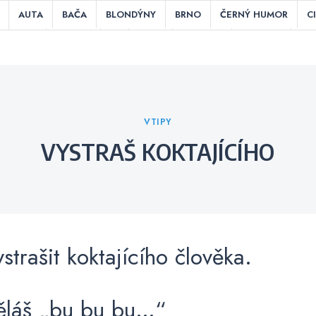
AUTA
BAČA
BLONDÝNY
BRNO
ČERNÝ HUMOR
C
HRY
INDIÁNI
IT
JÍDLO
KOUŘENÍ
KUCHAŘI
LÁ
ITIKA
POSLEDNÍ SLOVA PŘED SMRTÍ
PRÁCE
PRAHA
RES
TEPLOUŠI
ÚCHYLNÉ / NECHUTNÉ
V BARU
V KEMPU
V
Categories
VTIPY
VYSTRAŠ KOKTAJÍCÍHO
strašit koktajícího člověka.
ěláš „bu bu bu…“