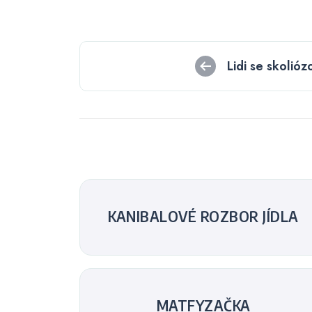
Navigace
Lidi se skolióz
pro
příspěvek
KANIBALOVÉ ROZBOR JÍDLA
MATFYZAČKA