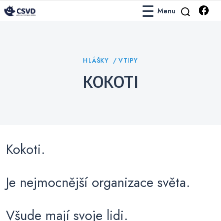
Menu
Česko-Slovenská Vtipová Databáze
ČSVD Vtipy
Categories
HLÁŠKY
VTIPY
KOKOTI
Kokoti.
Je nejmocnější organizace světa.
Všude mají svoje lidi.