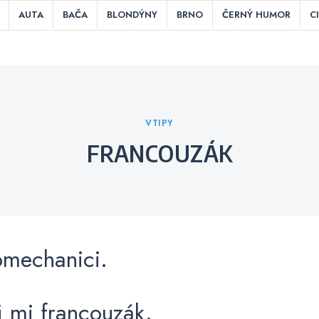
AUTA
BAČA
BLONDÝNY
BRNO
ČERNÝ HUMOR
C
HRY
INDIÁNI
IT
JÍDLO
KOUŘENÍ
KUCHAŘI
LÁ
ITIKA
POSLEDNÍ SLOVA PŘED SMRTÍ
PRÁCE
PRAHA
RES
TEPLOUŠI
ÚCHYLNÉ / NECHUTNÉ
V BARU
V KEMPU
V
Categories
VTIPY
FRANCOUZÁK
omechanici.
j mi francouzák.