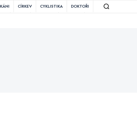
IKÁNI
CÍRKEV
CYKLISTIKA
DOKTOŘI
ZNĚ
MAFIE
MOTORKY
OBCHOD
TAURACE
ROZDÍLY
RYBÁŘI
SEX
ĚZENÍ
VIETNAMCI
VÍNO
VLAK