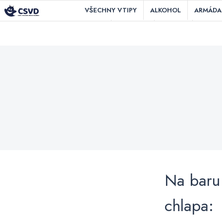
VŠECHNY VTIPY
ALKOHOL
ARMÁDA
Česko-Slovenská Vtipová Databáze
ČSVD Vtipy
DOMA
ESKYMÁK
HLÁŠKY
HOTEL
PEPÍČEK
POHÁDKY
POLICIE
POL
ŠKOLA
SLEPCI
SPORT
SVATBA
VODÁCI
VTIPY
Na baru 
chlapa: