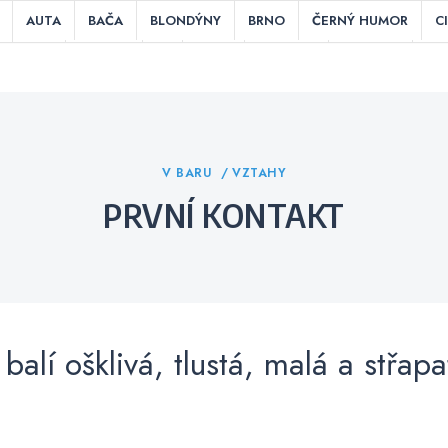
AUTA
BAČA
BLONDÝNY
BRNO
ČERNÝ HUMOR
C
HRY
INDIÁNI
IT
JÍDLO
KOUŘENÍ
KUCHAŘI
LÁ
ITIKA
POSLEDNÍ SLOVA PŘED SMRTÍ
PRÁCE
PRAHA
RES
TEPLOUŠI
ÚCHYLNÉ / NECHUTNÉ
V BARU
V KEMPU
V
Categories
V BARU
VZTAHY
PRVNÍ KONTAKT
balí ošklivá, tlustá, malá a střapa