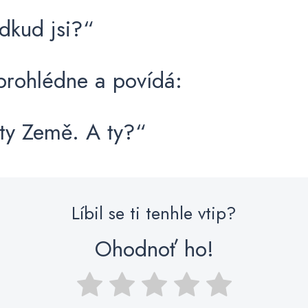
dkud jsi?“
 prohlédne a povídá:
ty Země. A ty?“
Líbil se ti tenhle vtip?
Ohodnoť ho!