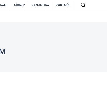
IKÁNI
CÍRKEV
CYKLISTIKA
DOKTOŘI
ZNĚ
MAFIE
MOTORKY
OBCHOD
TAURACE
ROZDÍLY
RYBÁŘI
SEX
ĚZENÍ
VIETNAMCI
VÍNO
VLAK
ÁM