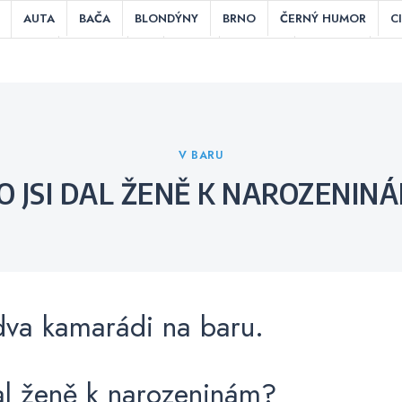
AUTA
BAČA
BLONDÝNY
BRNO
ČERNÝ HUMOR
C
HRY
INDIÁNI
IT
JÍDLO
KOUŘENÍ
KUCHAŘI
LÁ
ITIKA
POSLEDNÍ SLOVA PŘED SMRTÍ
PRÁCE
PRAHA
RES
TEPLOUŠI
ÚCHYLNÉ / NECHUTNÉ
V BARU
V KEMPU
V
Categories
V BARU
CO JSI DAL ŽENĚ K NAROZENIN
dva kamarádi na baru.
al ženě k narozeninám?