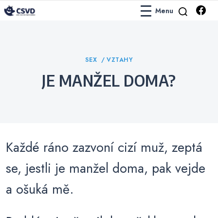
Menu
Česko-Slovenská Vtipová Databáze
ČSVD Vtipy
Categories
SEX
VZTAHY
JE MANŽEL DOMA?
Každé ráno zazvoní cizí muž, zeptá
se, jestli je manžel doma, pak vejde
a ošuká mě.