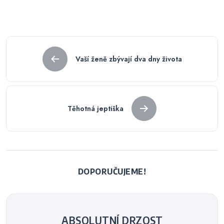
Navigace
Vaší ženě zbývají dva dny života
pro
příspěvek
Těhotná jeptiška
DOPORUČUJEME!
ABSOLUTNÍ DRZOST