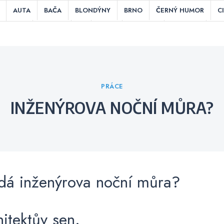
AUTA
BAČA
BLONDÝNY
BRNO
ČERNÝ HUMOR
C
HRY
INDIÁNI
IT
JÍDLO
KOUŘENÍ
KUCHAŘI
LÁ
ITIKA
POSLEDNÍ SLOVA PŘED SMRTÍ
PRÁCE
PRAHA
RES
TEPLOUŠI
ÚCHYLNÉ / NECHUTNÉ
V BARU
V KEMPU
V
Categories
PRÁCE
INŽENÝROVA NOČNÍ MŮRA?
dá inženýrova noční můra?
hitektův sen.