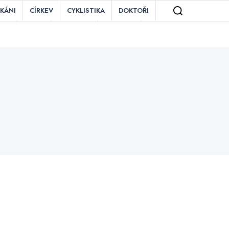
IKÁNI
CÍRKEV
CYKLISTIKA
DOKTOŘI
ZNĚ
MAFIE
MOTORKY
OBCHOD
TAURACE
ROZDÍLY
RYBÁŘI
SEX
ĚZENÍ
VIETNAMCI
VÍNO
VLAK