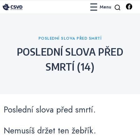
Menu
Česko-Slovenská Vtipová Databáze
ČSVD Vtipy
Categories
POSLEDNÍ SLOVA PŘED SMRTÍ
POSLEDNÍ SLOVA PŘED
SMRTÍ (14)
Poslední slova před smrtí.
Nemusíš držet ten žebřík.