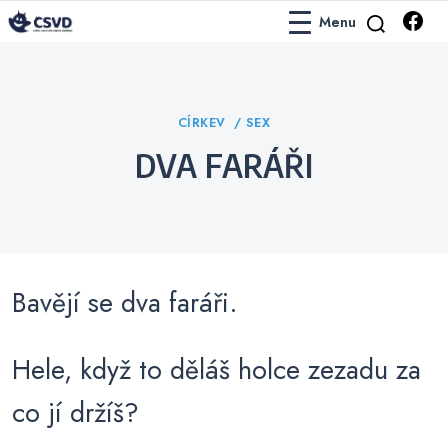
Menu
Česko-Slovenská Vtipová Databáze
ČSVD Vtipy
Categories
CÍRKEV
SEX
DVA FARÁŘI
Bavějí se dva faráři.
Hele, když to děláš holce zezadu za
co jí držíš?