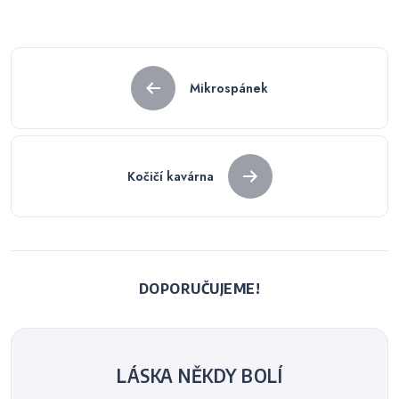
Navigace
Mikrospánek
pro
příspěvek
Kočičí kavárna
DOPORUČUJEME!
LÁSKA NĚKDY BOLÍ